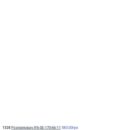
1328
Розпилювач IFA-SE-170-66-11
580.00грн