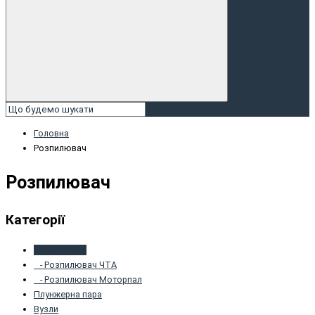
Головна
Розпилювач
Розпилювач
Категорії
Розпилювач
- Розпилювач ЧТА
- Розпилювач Моторпал
Плунжернa пaрa
Вузли