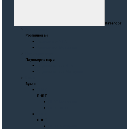
Категорії
Розпилювач
Розпилювач
Розпилювач ЧТА
Розпилювач Моторпал
Плунжернa пaрa
Плунжернa пaрa
Плунжерна пара ЧТА
Плунжерна пара Моторпал
Вузли
Вузли
ПНВТ
ПНВТ
ПНВТ Моторпал
ПНВТ WEIFU
ПННТ
ПННТ
ПННТ Моторпал