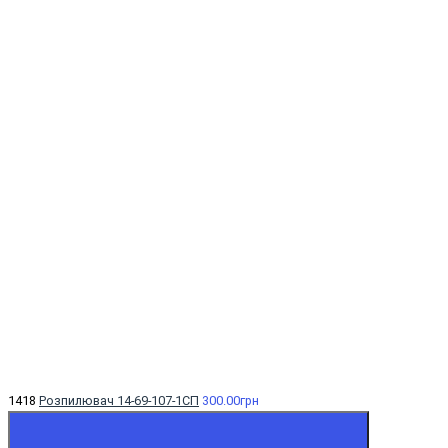
1418
Розпилювач 14-69-107-1СП
300.00грн