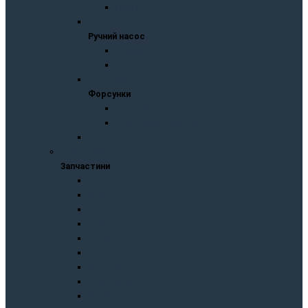
ПННТ ЧТА
Ручний насос
Ручний насос
Ручний насос ЧТА
Ручний насос Моторпал
Форсунки
Форсунки
Форсунки ЧТА
Форсунки Моторпал
Муфти
Запчастини
Запчастини
Wuxi Weifu
KaмAЗ
МАЗ
УТН
ЛСТН
СМД
Моторпал
Челябинець
Підшипники