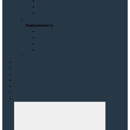
Болти
Шайби мідні
Каталоги Дизель Транс
Peмкoмплeкти
Peмкoмплeкти
Р/к підкачок
Р/к секцій ГТВ
Ремкомплект
Ремкомплект Common Rail
Іномарки
Доставка і оплата
Гарантія та повернення
Сервісний центр
OKMASH
Блог/новини
Каталоги ПНВТ
Контакти