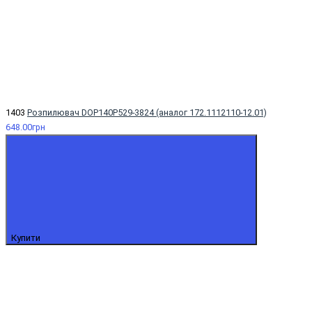
1403
Розпилювач DOP140Р529-3824 (аналог 172.1112110-12.01)
648.00грн
Купити