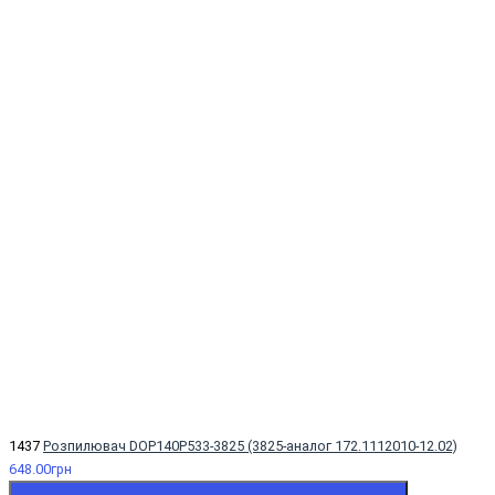
1437
Розпилювач DOP140Р533-3825 (3825-аналог 172.1112010-12.02)
648.00грн