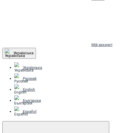
Мій аккаунт
Українська
Українська
Русский
English
Български
Español